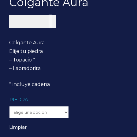
Colgante Aura
$
80.000
Colgante Aura
Elije tu piedra
– Topacio *
– Labradorita
* incluye cadena
PIEDRA
Limpiar