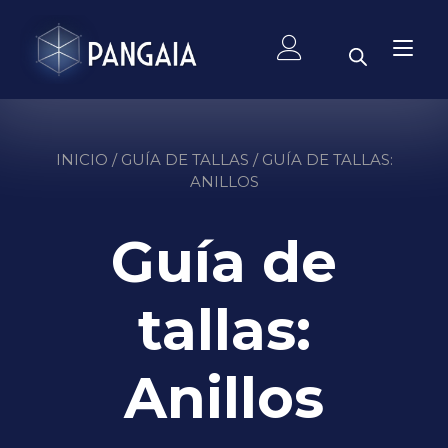
Ir
al
Alt
contenido
nav
INICIO
/
GUÍA DE TALLAS
/ GUÍA DE TALLAS:
ANILLOS
Guía de
tallas:
Anillos