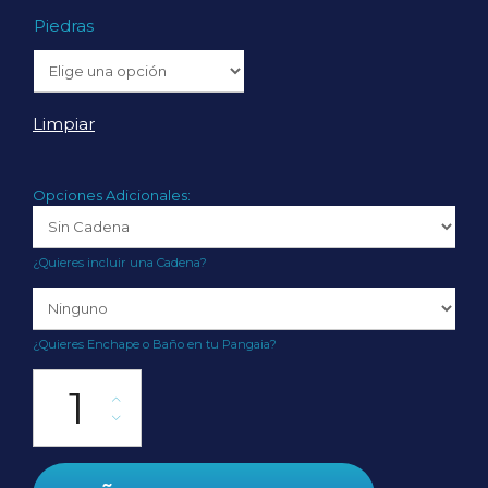
Piedras
Limpiar
Opciones Adicionales:
¿Quieres incluir una Cadena?
¿Quieres Enchape o Baño en tu Pangaia?
Colgante Pocahontas cantidad