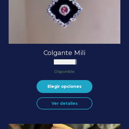
Colgante Mili
$
200.000
Disponible
Elegir opciones
Este
Ver detalles
producto
tiene
múltiples
variantes.
Las