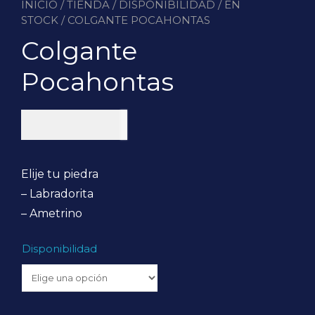
INICIO
/
TIENDA
/
DISPONIBILIDAD
/
EN
STOCK
/ COLGANTE POCAHONTAS
Colgante
Pocahontas
$
90.000
Elije tu piedra
– Labradorita
– Ametrino
Disponibilidad