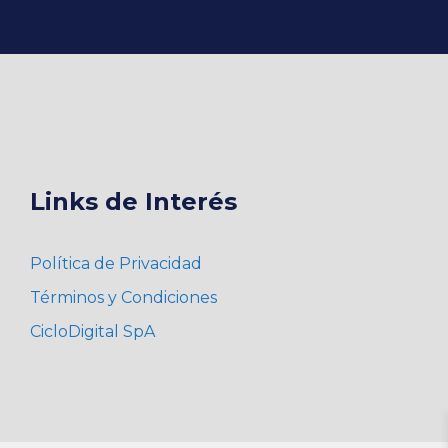
se
pueden
elegir
en
la
página
de
producto
Links de Interés
Política de Privacidad
Términos y Condiciones
CicloDigital SpA