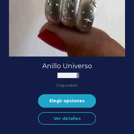
Anillo Universo
$
60.000
Disponible
Elegir opciones
Este
Ver detalles
producto
tiene
múltiples