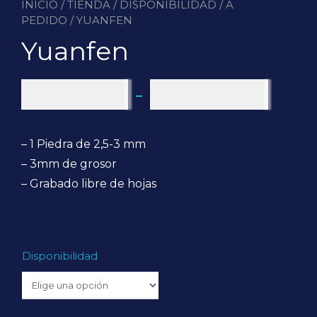
INICIO
/
TIENDA
/
DISPONIBILIDAD
/
A
PEDIDO
/ YUANFEN
Yuanfen
Ran
$
90.000
-
$
100.000
de
– 1 Piedra de 2,5-3 mm
prec
– 3mm de grosor
– Grabado libre de hojas
des
$ 9
Disponibilidad
has
$ 1