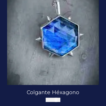
Colgante Héxagono
$
75.000