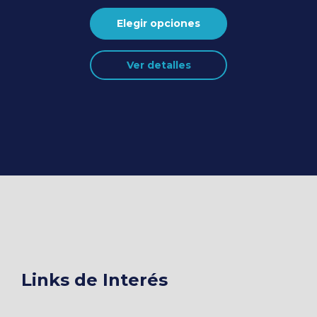
Elegir opciones
Este
Ver detalles
producto
tiene
múltiples
variantes.
Las
opciones
se
pueden
elegir
en
la
página
de
producto
Links de Interés