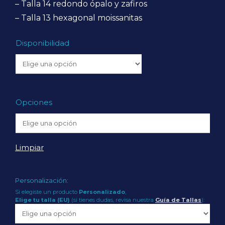
– Talla 14 redondo ópalo y zafiros
– Talla 13 hexagonal moissanitas
Disponibilidad
Opciones
Limpiar
Personalización:
Si elegiste un producto
Personalizado
,
Elige tu talla (EU)
(si tienes dudas, revisa nuestra
Guía de Tallas
):