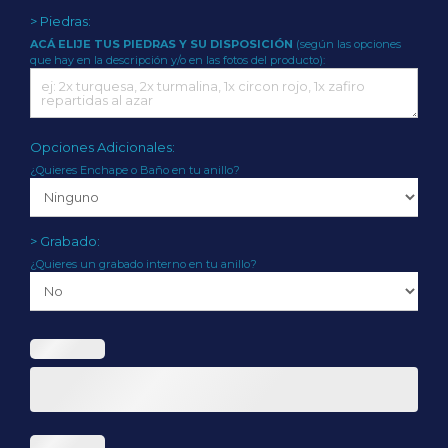
> Piedras:
ACÁ ELIJE TUS PIEDRAS Y SU DISPOSICIÓN
(según las opciones
que hay en la descripción y/o en las fotos del producto):
Opciones Adicionales:
¿Quieres Enchape o Baño en tu anillo?
> Grabado:
¿Quieres un grabado interno en tu anillo?