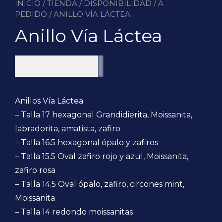
INICIO
/
TIENDA
/
DISPONIBILIDAD
/
A
PEDIDO
/ ANILLO VÍA LÁCTEA
Anillo Vía Láctea
$
220.000
Anillos Vía Láctea
– Talla 17 hexagonal Grandidierita, Moissanita,
labradorita, amatista, zafiro
– Talla 16.5 hexagonal ópalo y zafiros
– Talla 15.5 Oval zafiro rojo y azul, Moissanita,
zafiro rosa
– Talla 14.5 Oval ópalo, zafiro, circones mint,
Moissanita
– Talla 14 redondo moissanitas