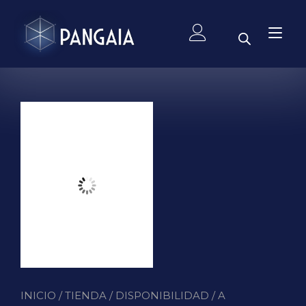
Ir
al
Alt
contenido
nav
INICIO
/
TIENDA
/
DISPONIBILIDAD
/
A