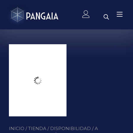
Ir
al
Alt
contenido
nav
INICIO
/
TIENDA
/
DISPONIBILIDAD
/
A