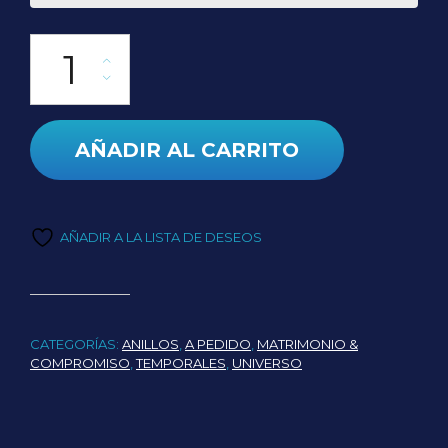
Anillo Híades cantidad
AÑADIR AL CARRITO
AÑADIR A LA LISTA DE DESEOS
CATEGORÍAS:
ANILLOS
,
A PEDIDO
,
MATRIMONIO &
COMPROMISO
,
TEMPORALES
,
UNIVERSO