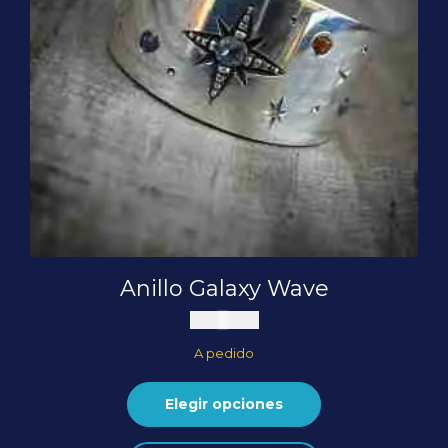
página
de
producto
Anillo Galaxy Wave
$
105.000
A pedido
Elegir opciones