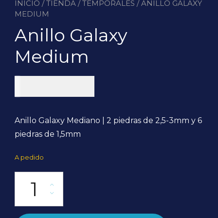
INICIO
/
TIENDA
/
TEMPORALES
/ ANILLO GALAXY
MEDIUM
Anillo Galaxy
Medium
$
105.000
Anillo Galaxy Mediano | 2 piedras de 2,5-3mm y 6
piedras de 1,5mm
A pedido
Anillo Galaxy Medium cantidad