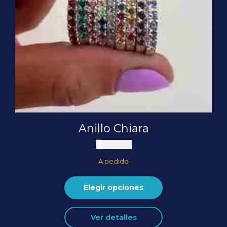
producto
Anillo Chiara
US$
89,10
A pedido
Elegir opciones
Este
Ver detalles
producto