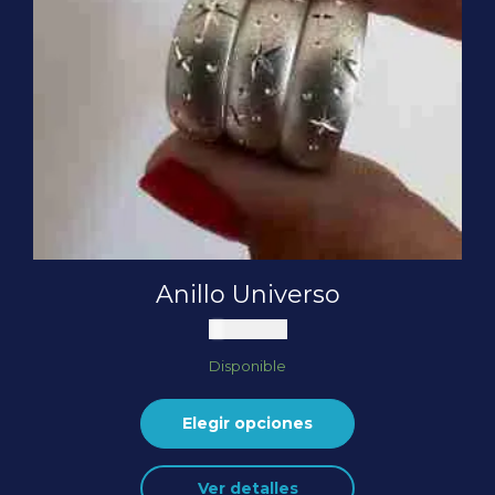
Anillo Universo
US$
59,40
Disponible
Elegir opciones
Este
Ver detalles
producto