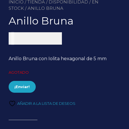
INICIO
/
TIENDA
/
DISPONIBILIDAD
/
EN
STOCK
/ ANILLO BRUNA
Anillo Bruna
US$
272,25
Anillo Bruna con Iolita hexagonal de 5 mm
AGOTADO
¡Enviar!
AÑADIR A LA LISTA DE DESEOS