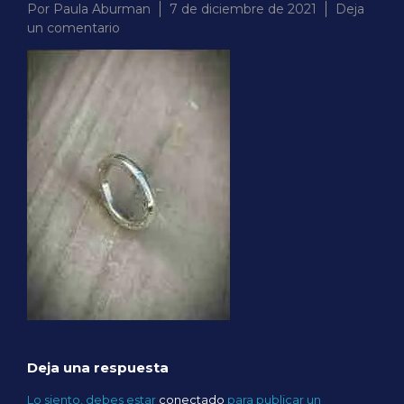
Por
Paula Aburman
7 de diciembre de 2021
Deja
en
un comentario
726AC25A-
0631-
433C-
83A9-
835E140CCA03
Deja una respuesta
Lo siento, debes estar
conectado
para publicar un