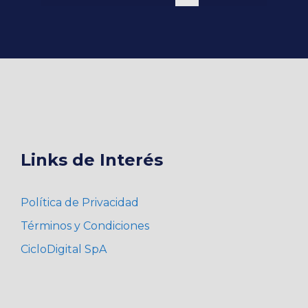
pueden
elegir
en
la
página
de
producto
Links de Interés
Política de Privacidad
Términos y Condiciones
CicloDigital SpA