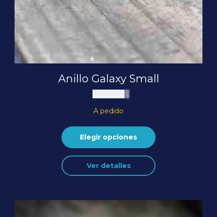
Anillo Galaxy Small
$
80.000
A pedido
Elegir opciones
Este
Ver detalles
producto
tiene
múltiples
variantes.
Las
opciones