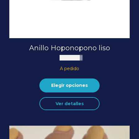
Anillo Hoponopono liso
$
70.000
A pedido
Elegir opciones
Este
Ver detalles
producto
tiene
múltiples
variantes.
Las
opciones