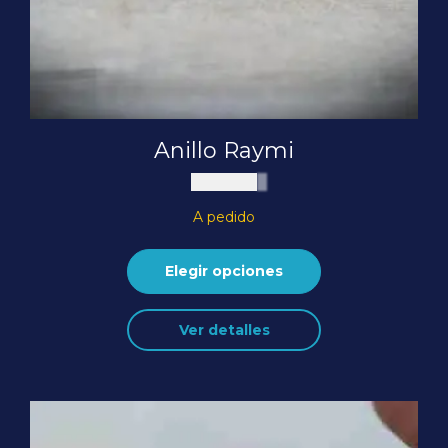
Anillo Raymi
$
80.000
A pedido
Elegir opciones
Este
Ver detalles
producto
tiene
múltiples
variantes.
Las
opciones