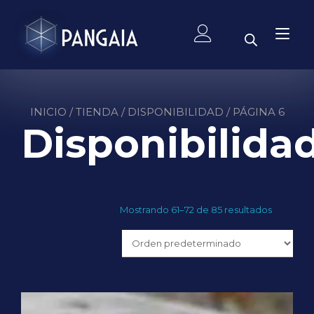
Ir
al
Alt
contenido
nav
INICIO
/
TIENDA
/
DISPONIBILIDAD
/ PÁGINA 6
Disponibilida
Mostrando 61–72 de 85 resultados